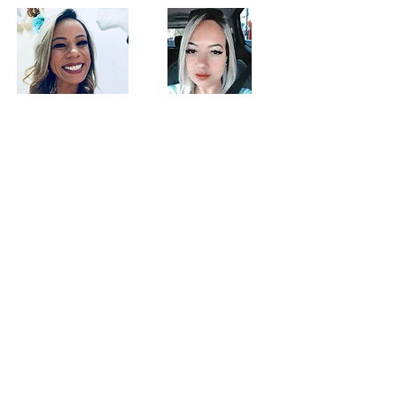
Aline Souza
CAROL SOUZA
Analista de Seguros, atuando há 10
Analista Responsável pela área de
anos no mercado Saúde, Responsável
ATENDIMENTO E PÓS VENDAS, atua
pela área Comercial e Contratos
na área de atendimento há 12 anos.
BEM VINDO A
NOSSA FAMÍLIA!
Criadoras da Familia REVISA
PLANOS